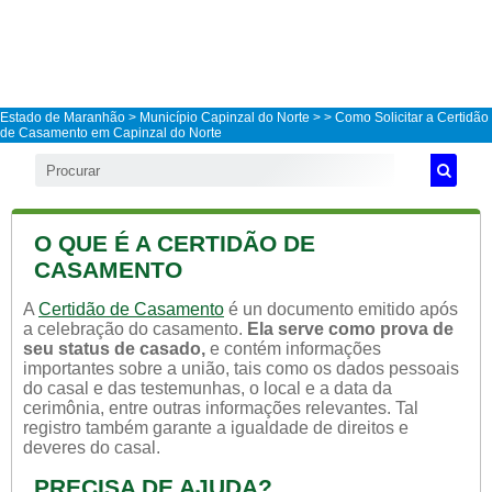
Estado de Maranhão
>
Município Capinzal do Norte
>
> Como Solicitar a Certidão
de Casamento em Capinzal do Norte
O QUE É A CERTIDÃO DE
CASAMENTO
A
Certidão de Casamento
é un documento emitido após
a celebração do casamento.
Ela serve como prova de
seu status de casado,
e contém informações
importantes sobre a união, tais como os dados pessoais
do casal e das testemunhas, o local e a data da
cerimônia, entre outras informações relevantes. Tal
registro também garante a igualdade de direitos e
deveres do casal.
PRECISA DE AJUDA?