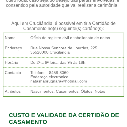
outro local, caso seja do desejo das partes envolvidas, e
consentido pela autoridade que vai realizar a cerimônia.
Aqui em Crucilândia, é possível emitir a Certidão de
Casamento no(s) seguinte(s) cartório(s):
Nome
OfÍcio de registro civil e tabelionato de notas
Endereço
Rua Nossa Senhora de Lourdes, 225
35520000 Crucilândia
Horário
De 2ª a 6ª feira, das 9h às 18h.
Contacto
Telefone : 8458-3060
Endereço electrónico :
natashabrugnara@hotmail.com
Atributos
Nascimentos, Casamentos, Óbitos, Notas
CUSTO E VALIDADE DA CERTIDÃO DE
CASAMENTO