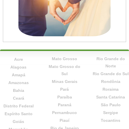
Mato Grosso
Rio Grande do
Acre
Norte
Mato Grosso do
Alagoas
Sul
Rio Grande do Sul
Amapá
Minas Gerais
Rondônia
Amazonas
Pará
Roraima
Bahia
Paraíba
Santa Catarina
Ceará
Paraná
São Paulo
Distrito Federal
Pernambuco
Sergipe
Espírito Santo
Piauí
Tocantins
Goiás
Rio de Janeiro