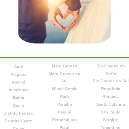
Mato Grosso
Rio Grande do
Acre
Norte
Mato Grosso do
Alagoas
Sul
Rio Grande do Sul
Amapá
Minas Gerais
Rondônia
Amazonas
Pará
Roraima
Bahia
Paraíba
Santa Catarina
Ceará
Paraná
São Paulo
Distrito Federal
Pernambuco
Sergipe
Espírito Santo
Piauí
Tocantins
Goiás