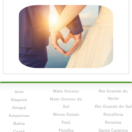
Mato Grosso
Rio Grande do
Acre
Norte
Mato Grosso do
Alagoas
Sul
Rio Grande do Sul
Amapá
Minas Gerais
Rondônia
Amazonas
Pará
Roraima
Bahia
Paraíba
Santa Catarina
Ceará