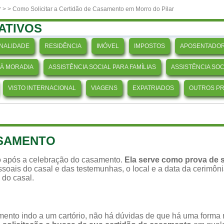
r
>
> Como Solicitar a Certidão de Casamento em Morro do Pilar
ATIVOS
NALIDADE
RESIDÊNCIA
IMÓVEL
IMPOSTOS
APOSENTADOR
 À MORADIA
ASSISTÊNCIA SOCIAL PARA FAMÍLIAS
ASSISTÊNCIA SO
VISTO INTERNACIONAL
VIAGENS
EXPATRIADOS
OUTROS P
ASAMENTO
 após a celebração do casamento.
Ela serve como prova de s
soais do casal e das testemunhas, o local e a data da cerimônia,
 do casal.
ento indo a um cartório, não há dúvidas de que há uma forma ma