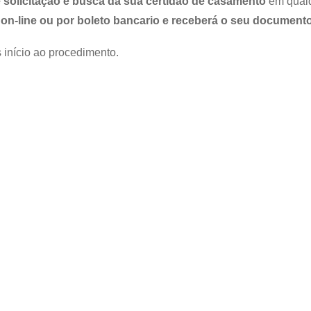
 solicitação e busca da sua certidão de casamento
em qualqu
on-line ou por boleto bancario e receberá o seu documento
 início ao procedimento.