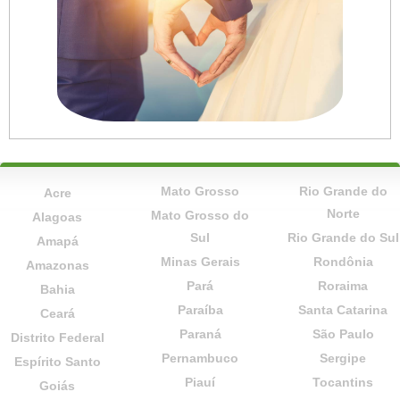
Mato Grosso
Rio Grande do
Acre
Norte
Mato Grosso do
Alagoas
Sul
Rio Grande do Sul
Amapá
Minas Gerais
Rondônia
Amazonas
Pará
Roraima
Bahia
Paraíba
Santa Catarina
Ceará
Paraná
São Paulo
Distrito Federal
Pernambuco
Sergipe
Espírito Santo
Piauí
Tocantins
Goiás