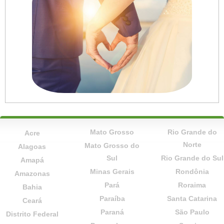
Mato Grosso
Rio Grande do
Acre
Norte
Mato Grosso do
Alagoas
Sul
Rio Grande do Sul
Amapá
Minas Gerais
Rondônia
Amazonas
Pará
Roraima
Bahia
Paraíba
Santa Catarina
Ceará
Paraná
São Paulo
Distrito Federal