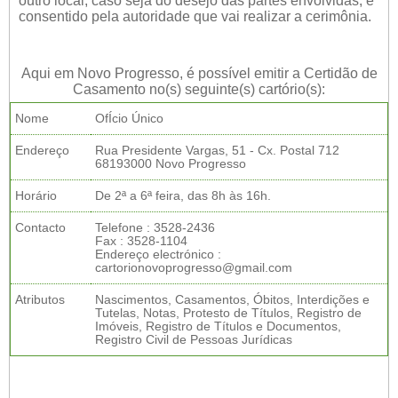
outro local, caso seja do desejo das partes envolvidas, e
consentido pela autoridade que vai realizar a cerimônia.
Aqui em Novo Progresso, é possível emitir a Certidão de
Casamento no(s) seguinte(s) cartório(s):
Nome
OfÍcio Único
Endereço
Rua Presidente Vargas, 51 - Cx. Postal 712
68193000 Novo Progresso
Horário
De 2ª a 6ª feira, das 8h às 16h.
Contacto
Telefone : 3528-2436
Fax : 3528-1104
Endereço electrónico :
cartorionovoprogresso@gmail.com
Atributos
Nascimentos, Casamentos, Óbitos, Interdições e
Tutelas, Notas, Protesto de Títulos, Registro de
Imóveis, Registro de Títulos e Documentos,
Registro Civil de Pessoas Jurídicas