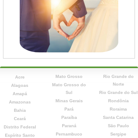
Mato Grosso
Rio Grande do
Acre
Norte
Mato Grosso do
Alagoas
Sul
Rio Grande do Sul
Amapá
Minas Gerais
Rondônia
Amazonas
Pará
Roraima
Bahia
Paraíba
Santa Catarina
Ceará
Paraná
São Paulo
Distrito Federal
Pernambuco
Sergipe
Espírito Santo