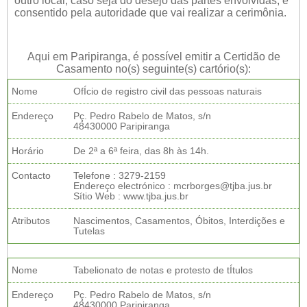
outro local, caso seja do desejo das partes envolvidas, e
consentido pela autoridade que vai realizar a cerimônia.
Aqui em Paripiranga, é possível emitir a Certidão de
Casamento no(s) seguinte(s) cartório(s):
Nome
OfÍcio de registro civil das pessoas naturais
Endereço
Pç. Pedro Rabelo de Matos, s/n
48430000 Paripiranga
Horário
De 2ª a 6ª feira, das 8h às 14h.
Contacto
Telefone : 3279-2159
Endereço electrónico : mcrborges@tjba.jus.br
Sítio Web : www.tjba.jus.br
Atributos
Nascimentos, Casamentos, Óbitos, Interdições e
Tutelas
Nome
Tabelionato de notas e protesto de tÍtulos
Endereço
Pç. Pedro Rabelo de Matos, s/n
48430000 Paripiranga