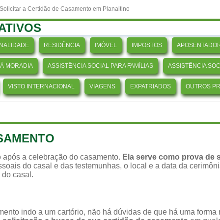
olicitar a Certidão de Casamento em Planaltino
ATIVOS
NALIDADE
RESIDÊNCIA
IMÓVEL
IMPOSTOS
APOSENTADOR
 À MORADIA
ASSISTÊNCIA SOCIAL PARA FAMÍLIAS
ASSISTÊNCIA SO
VISTO INTERNACIONAL
VIAGENS
EXPATRIADOS
OUTROS P
ASAMENTO
 após a celebração do casamento.
Ela serve como prova de s
soais do casal e das testemunhas, o local e a data da cerimônia,
 do casal.
ento indo a um cartório, não há dúvidas de que há uma forma ma