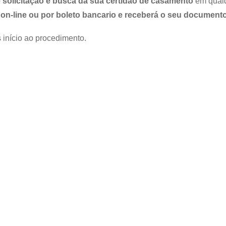
 solicitação e busca da sua certidão de casamento
em qualqu
on-line ou por boleto bancario e receberá o seu documento
 início ao procedimento.