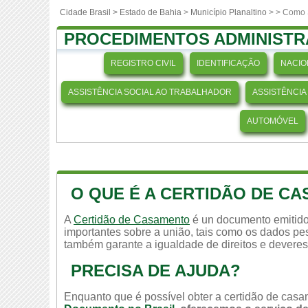
Cidade Brasil >
Estado de Bahia
>
Município Planaltino
>
> Como S
PROCEDIMENTOS ADMINISTR
REGISTRO CIVIL
IDENTIFICAÇÃO
NACIO
ASSISTÊNCIA SOCIAL AO TRABALHADOR
ASSISTÊNCIA
AUTOMÓVEL
O QUE É A CERTIDÃO DE C
A
Certidão de Casamento
é un documento emitido
importantes sobre a união, tais como os dados pes
também garante a igualdade de direitos e deveres
PRECISA DE AJUDA?
Enquanto que é possível obter a certidão de casam