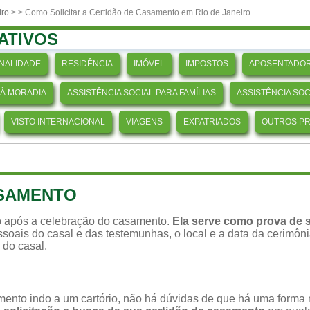
iro
>
> Como Solicitar a Certidão de Casamento em Rio de Janeiro
ATIVOS
NALIDADE
RESIDÊNCIA
IMÓVEL
IMPOSTOS
APOSENTADOR
 À MORADIA
ASSISTÊNCIA SOCIAL PARA FAMÍLIAS
ASSISTÊNCIA SO
VISTO INTERNACIONAL
VIAGENS
EXPATRIADOS
OUTROS P
ASAMENTO
 após a celebração do casamento.
Ela serve como prova de s
soais do casal e das testemunhas, o local e a data da cerimônia,
 do casal.
ento indo a um cartório, não há dúvidas de que há uma forma ma