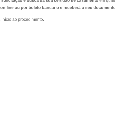
 solicitação e busca da sua certidão de casamento
em qualqu
on-line ou por boleto bancario e receberá o seu documento
 início ao procedimento.