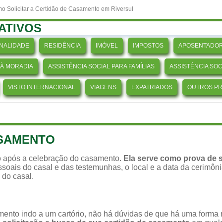
o Solicitar a Certidão de Casamento em Riversul
ATIVOS
NALIDADE
RESIDÊNCIA
IMÓVEL
IMPOSTOS
APOSENTADOR
 À MORADIA
ASSISTÊNCIA SOCIAL PARA FAMÍLIAS
ASSISTÊNCIA SO
VISTO INTERNACIONAL
VIAGENS
EXPATRIADOS
OUTROS P
ASAMENTO
 após a celebração do casamento.
Ela serve como prova de s
soais do casal e das testemunhas, o local e a data da cerimônia,
 do casal.
ento indo a um cartório, não há dúvidas de que há uma forma ma