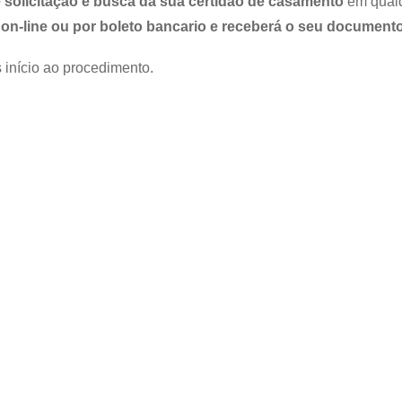
 solicitação e busca da sua certidão de casamento
em qualqu
on-line ou por boleto bancario e receberá o seu documento
 início ao procedimento.