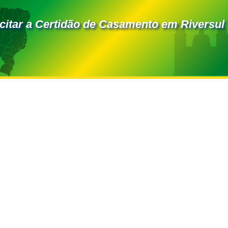
citar a Certidão de Casamento em Riversul