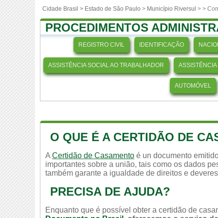
Cidade Brasil >
Estado de São Paulo
>
Município Riversul
>
> Com
PROCEDIMENTOS ADMINISTR
REGISTRO CIVIL
IDENTIFICAÇÃO
NACIO
ASSISTÊNCIA SOCIAL AO TRABALHADOR
ASSISTÊNCIA
AUTOMÓVEL
O QUE É A CERTIDÃO DE C
A
Certidão de Casamento
é un documento emitido
importantes sobre a união, tais como os dados pes
também garante a igualdade de direitos e deveres
PRECISA DE AJUDA?
Enquanto que é possível obter a certidão de casam