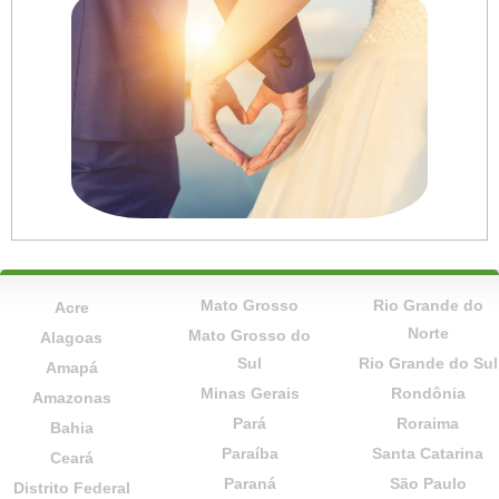
Mato Grosso
Rio Grande do
Acre
Norte
Mato Grosso do
Alagoas
Sul
Rio Grande do Sul
Amapá
Minas Gerais
Rondônia
Amazonas
Pará
Roraima
Bahia
Paraíba
Santa Catarina
Ceará
Paraná
São Paulo
Distrito Federal