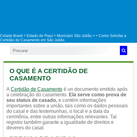
Cidade Brasil >
Estado de Piauí
>
Município São Julião
>
> Como Solicitar a
Certidão de Casamento em São Julião
O QUE É A CERTIDÃO DE
CASAMENTO
A
Certidão de Casamento
é un documento emitido após
a celebração do casamento.
Ela serve como prova de
seu status de casado,
e contém informações
importantes sobre a união, tais como os dados pessoais
do casal e das testemunhas, o local e a data da
cerimônia, entre outras informações relevantes. Tal
registro também garante a igualdade de direitos e
deveres do casal.