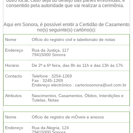
outro local, caso seja do desejo das partes envolvidas, e
consentido pela autoridade que vai realizar a cerimônia.
Aqui em Sonora, é possível emitir a Certidão de Casamento
no(s) seguinte(s) cartório(s):
Nome
OfÍcio do registro civil e tabelionato de notas
Endereço
Rua da Justiça, 117
79415000 Sonora
Horário
De 2ª a 6ª feira, das 8h às 11h e das 13h às 17h.
Contacto
Telefone : 3254-1269
Fax : 3245-1269
Endereço electrónico : cartoriosonora@uol.com.br
Atributos
Nascimentos, Casamentos, Óbitos, Interdições e
Tutelas, Notas
Nome
OfÍcio de registro de mÓveis e anexos
Endereço
Rua da Alegria, 124
79415000 Sonora