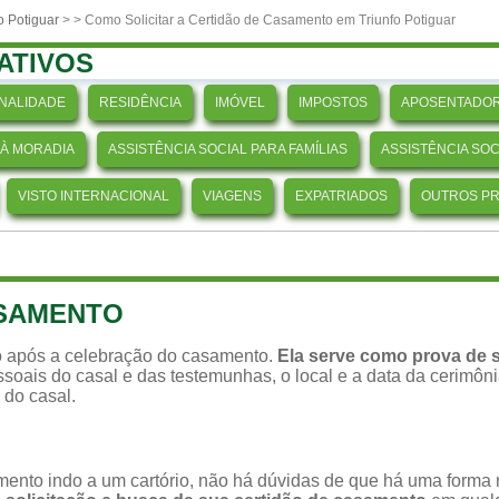
o Potiguar
>
> Como Solicitar a Certidão de Casamento em Triunfo Potiguar
ATIVOS
NALIDADE
RESIDÊNCIA
IMÓVEL
IMPOSTOS
APOSENTADOR
 À MORADIA
ASSISTÊNCIA SOCIAL PARA FAMÍLIAS
ASSISTÊNCIA SO
VISTO INTERNACIONAL
VIAGENS
EXPATRIADOS
OUTROS P
ASAMENTO
 após a celebração do casamento.
Ela serve como prova de s
soais do casal e das testemunhas, o local e a data da cerimônia,
 do casal.
ento indo a um cartório, não há dúvidas de que há uma forma ma