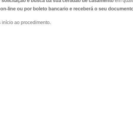
 solicitação e busca da sua certidão de casamento
em qualqu
on-line ou por boleto bancario e receberá o seu documento
 início ao procedimento.