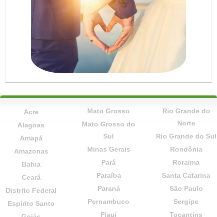
Mato Grosso
Rio Grande do
Acre
Norte
Mato Grosso do
Alagoas
Sul
Rio Grande do Sul
Amapá
Minas Gerais
Rondônia
Amazonas
Pará
Roraima
Bahia
Paraíba
Santa Catarina
Ceará
Paraná
São Paulo
Distrito Federal
Pernambuco
Sergipe
Espírito Santo
Piauí
Tocantins
Goiás