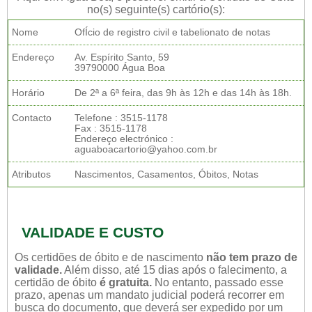
no(s) seguinte(s) cartório(s):
Nome
OfÍcio de registro civil e tabelionato de notas
Endereço
Av. Espírito Santo, 59
39790000 Água Boa
Horário
De 2ª a 6ª feira, das 9h às 12h e das 14h às 18h.
Contacto
Telefone : 3515-1178
Fax : 3515-1178
Endereço electrónico :
aguaboacartorio@yahoo.com.br
Atributos
Nascimentos, Casamentos, Óbitos, Notas
VALIDADE E CUSTO
Os certidões de óbito e de nascimento
não tem prazo de
validade.
Além disso, até 15 dias após o falecimento, a
certidão de óbito
é gratuita.
No entanto, passado esse
prazo, apenas um mandato judicial poderá recorrer em
busca do documento, que deverá ser expedido por um