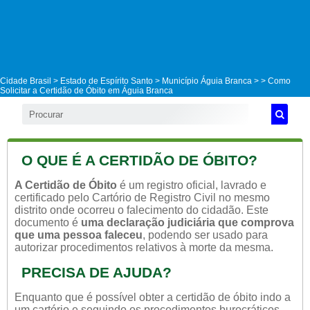
Cidade Brasil >
Estado de Espírito Santo
>
Município Águia Branca
>
> Como
Solicitar a Certidão de Óbito em Águia Branca
O QUE É A CERTIDÃO DE ÓBITO?
A Certidão de Óbito
é um registro oficial, lavrado e
certificado pelo Cartório de Registro Civil no mesmo
distrito onde ocorreu o falecimento do cidadão. Este
documento é
uma declaração judiciária que comprova
que uma pessoa faleceu
, podendo ser usado para
autorizar procedimentos relativos à morte da mesma.
PRECISA DE AJUDA?
Enquanto que é possível obter a certidão de óbito indo a
um cartório e seguindo os procedimentos burocráticos