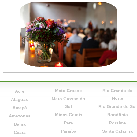
Mato Grosso
Rio Grande do
Acre
Norte
Mato Grosso do
Alagoas
Sul
Rio Grande do Sul
Amapá
Minas Gerais
Rondônia
Amazonas
Pará
Roraima
Bahia
Paraíba
Santa Catarina
Ceará