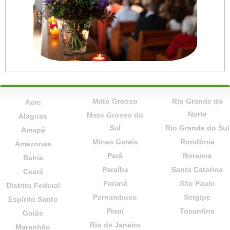
Mato Grosso
Rio Grande do
Acre
Norte
Mato Grosso do
Alagoas
Sul
Rio Grande do Sul
Amapá
Minas Gerais
Rondônia
Amazonas
Pará
Roraima
Bahia
Paraíba
Santa Catarina
Ceará
Paraná
São Paulo
Distrito Federal
Pernambuco
Sergipe
Espírito Santo
Piauí
Tocantins
Goiás
Rio de Janeiro
Maranhão