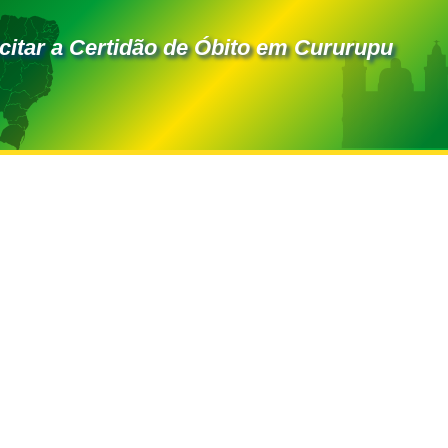
citar a Certidão de Óbito em Cururupu