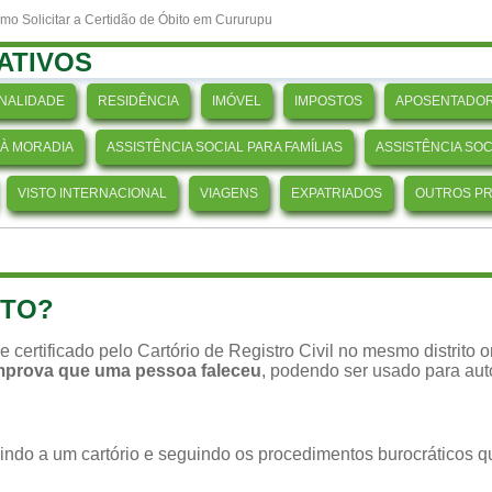
mo Solicitar a Certidão de Óbito em Cururupu
ATIVOS
NALIDADE
RESIDÊNCIA
IMÓVEL
IMPOSTOS
APOSENTADOR
 À MORADIA
ASSISTÊNCIA SOCIAL PARA FAMÍLIAS
ASSISTÊNCIA SO
VISTO INTERNACIONAL
VIAGENS
EXPATRIADOS
OUTROS P
ITO?
o e certificado pelo Cartório de Registro Civil no mesmo distrito
omprova que uma pessoa faleceu
, podendo ser usado para aut
o indo a um cartório e seguindo os procedimentos burocráticos 