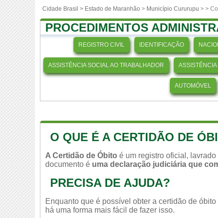
Cidade Brasil >
Estado de Maranhão
>
Município Cururupu
>
> Co
PROCEDIMENTOS ADMINISTR
REGISTRO CIVIL
IDENTIFICAÇÃO
NACIO
ASSISTÊNCIA SOCIAL AO TRABALHADOR
ASSISTÊNCIA
AUTOMÓVEL
O QUE É A CERTIDÃO DE ÓB
A Certidão de Óbito
é um registro oficial, lavrad
documento é
uma declaração judiciária que c
PRECISA DE AJUDA?
Enquanto que é possível obter a certidão de óbit
há uma forma mais fácil de fazer isso.