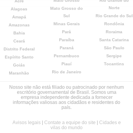
Mato Grosso
Rio Grande do
Acre
Norte
Mato Grosso do
Alagoas
Sul
Rio Grande do Sul
Amapá
Minas Gerais
Rondônia
Amazonas
Pará
Roraima
Bahia
Paraíba
Santa Catarina
Ceará
Paraná
São Paulo
Distrito Federal
Pernambuco
Sergipe
Espírito Santo
Piauí
Tocantins
Goiás
Rio de Janeiro
Maranhão
Nosso site não está filiado ou patrocinado por nenhum
escritório governamental de Brasil. Somos uma
empresa independente dedicada a fornecer
informações valiosas aos cidadãos e residentes do
país.
Avisos legais
|
Contate a equipe do site
|
Cidades e
vilas do mundo