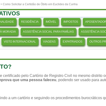
>
> Como Solicitar a Certidão de Óbito em Euclides da Cunha
ATIVOS
NALIDADE
RESIDÊNCIA
IMÓVEL
IMPOSTOS
APOSENTADOR
 À MORADIA
ASSISTÊNCIA SOCIAL PARA FAMÍLIAS
ASSISTÊNCIA SO
VISTO INTERNACIONAL
VIAGENS
EXPATRIADOS
OUTROS P
ITO?
o e certificado pelo Cartório de Registro Civil no mesmo distrito
omprova que uma pessoa faleceu
, podendo ser usado para aut
o indo a um cartório e seguindo os procedimentos burocráticos 