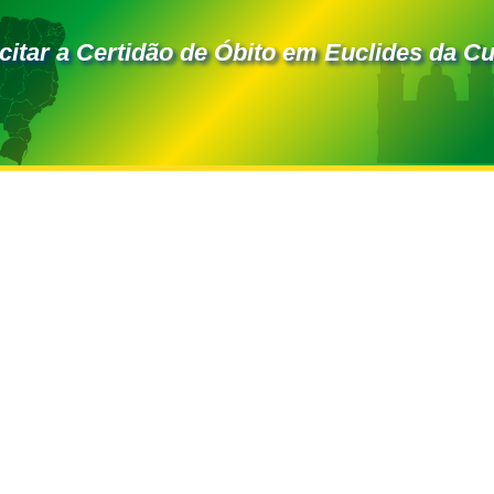
itar a Certidão de Óbito em Euclides da C