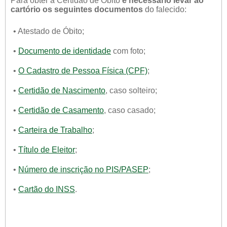
Para obter a Certidão de Óbito
é necessário levar ao
cartório os seguintes documentos
do falecido:
• Atestado de Óbito;
•
Documento de identidade
com foto;
•
O Cadastro de Pessoa Física (CPF)
;
•
Certidão de Nascimento
, caso solteiro;
•
Certidão de Casamento
, caso casado;
•
Carteira de Trabalho
;
•
Título de Eleitor
;
•
Número de inscrição no PIS/PASEP
;
•
Cartão do INSS
.