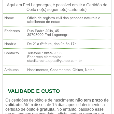
Aqui em Frei Lagonegro, é possível emitir a Certidão de
Óbito no(s) seguinte(s) cartório(s):
Nome
OfÍcio de registro civil das pessoas naturais e
tabelionato de notas
Endereço
Rua Padre Júlio, 45
39708000 Frei Lagonegro
Horário
De 2ª a 6ª feira, das 9h às 17h.
Contacto
Telefone : 8859-2098
Endereço electrónico :
otaciliarochalopes@yahoo.com.br
Atributos
Nascimentos, Casamentos, Óbitos, Notas
VALIDADE E CUSTO
Os certidões de óbito e de nascimento
não tem prazo de
validade.
Além disso, até 15 dias após o falecimento, a
certidão de óbito
é gratuita.
No entanto, passado esse
prazo, apenas um mandato judicial poderá recorrer em