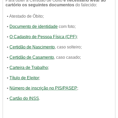
Para obter a Certidão de Óbito
é necessário levar ao
cartório os seguintes documentos
do falecido:
• Atestado de Óbito;
•
Documento de identidade
com foto;
•
O Cadastro de Pessoa Física (CPF)
;
•
Certidão de Nascimento
, caso solteiro;
•
Certidão de Casamento
, caso casado;
•
Carteira de Trabalho
;
•
Título de Eleitor
;
•
Número de inscrição no PIS/PASEP
;
•
Cartão do INSS
.