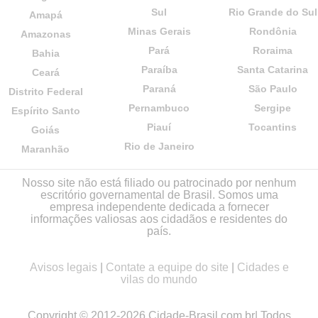
Sul
Rio Grande do Sul
Amapá
Minas Gerais
Rondônia
Amazonas
Pará
Roraima
Bahia
Paraíba
Santa Catarina
Ceará
Paraná
São Paulo
Distrito Federal
Pernambuco
Sergipe
Espírito Santo
Piauí
Tocantins
Goiás
Rio de Janeiro
Maranhão
Nosso site não está filiado ou patrocinado por nenhum
escritório governamental de Brasil. Somos uma
empresa independente dedicada a fornecer
informações valiosas aos cidadãos e residentes do
país.
Avisos legais
|
Contate a equipe do site
|
Cidades e
vilas do mundo
Copyright © 2012-2026 Cidade-Brasil.com.br| Todos