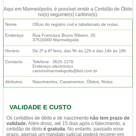
Aqui em Marmelópolis, é possível emitir a Certidão de Óbito
no(s) seguinte(s) cartório(s):
Nome
OfÍcio do registro civil e tabelionato de notas
Endereço
Rua Francisco Bruno Ribeiro, 26
37516000 Marmelópolis
Horário
De 2ª a 6ª feira, das 9h às 12h e das 14h às 18h.
Contacto
Telefone : 3625-1276
Endereço electrónico :
cartoriomarmelopolis@bol.com.br
Atributos
Nascimentos, Casamentos, Óbitos, Notas
VALIDADE E CUSTO
Os certidões de óbito e de nascimento
não tem prazo de
validade.
Além disso, até 15 dias após o falecimento, a
certidão de óbito
é gratuita.
No entanto, passado esse
prazo, apenas um mandato judicial poderá recorrer em