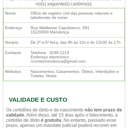
no(s) seguinte(s) cartório(s):
Nome
OfÍcio de registro civil das pessoas naturais e
tabelionato de notas
Endereço
Rua Waldemar Capobianco, 691
15220000 Mendonça
Horário
De 2ª a 6ª feira, das 8h às 11h e ds 12h30 às 17h
Contacto
Telefone : 3248-1219
Endereço electrónico :
rcnotasmendonca@gmail.com
Atributos
Nascimentos, Casamentos, Óbitos, Interdições e
Tutelas, Notas
VALIDADE E CUSTO
Os certidões de óbito e de nascimento
não tem prazo de
validade.
Além disso, até 15 dias após o falecimento, a
certidão de óbito
é gratuita.
No entanto, passado esse
prazo, apenas um mandato judicial poderá recorrer em