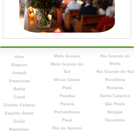
Mato Grosso
Rio Grande do
Acre
Norte
Mato Grosso do
Alagoas
Sul
Rio Grande do Sul
Amapá
Minas Gerais
Rondônia
Amazonas
Pará
Roraima
Bahia
Paraíba
Santa Catarina
Ceará
Paraná
São Paulo
Distrito Federal
Pernambuco
Sergipe
Espírito Santo
Piauí
Tocantins
Goiás
Rio de Janeiro
Maranhão