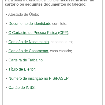
Para obter a Certidão de Óbito
é necessário levar ao
cartório os seguintes documentos
do falecido:
• Atestado de Óbito;
•
Documento de identidade
com foto;
•
O Cadastro de Pessoa Física (CPF)
;
•
Certidão de Nascimento
, caso solteiro;
•
Certidão de Casamento
, caso casado;
•
Carteira de Trabalho
;
•
Título de Eleitor
;
•
Número de inscrição no PIS/PASEP
;
•
Cartão do INSS
.