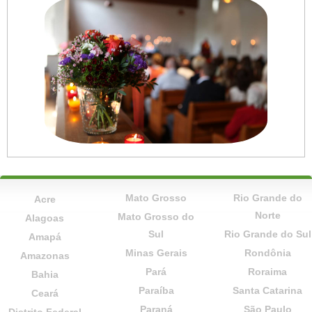
Mato Grosso
Rio Grande do
Acre
Norte
Mato Grosso do
Alagoas
Sul
Rio Grande do Sul
Amapá
Minas Gerais
Rondônia
Amazonas
Pará
Roraima
Bahia
Paraíba
Santa Catarina
Ceará
Paraná
São Paulo