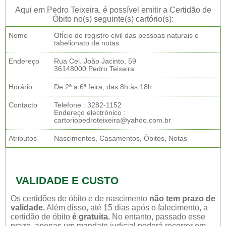
Aqui em Pedro Teixeira, é possível emitir a Certidão de
Óbito no(s) seguinte(s) cartório(s):
Nome
OfÍcio de registro civil das pessoas naturais e
tabelionato de notas
Endereço
Rua Cel. João Jacinto, 59
36148000 Pedro Teixeira
Horário
De 2ª a 6ª feira, das 8h às 18h.
Contacto
Telefone : 3282-1152
Endereço electrónico :
cartoriopedroteixeira@yahoo.com.br
Atributos
Nascimentos, Casamentos, Óbitos, Notas
VALIDADE E CUSTO
Os certidões de óbito e de nascimento
não tem prazo de
validade.
Além disso, até 15 dias após o falecimento, a
certidão de óbito
é gratuita.
No entanto, passado esse
prazo, apenas um mandato judicial poderá recorrer em