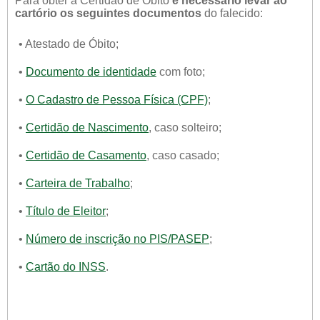
Para obter a Certidão de Óbito
é necessário levar ao
cartório os seguintes documentos
do falecido:
• Atestado de Óbito;
•
Documento de identidade
com foto;
•
O Cadastro de Pessoa Física (CPF)
;
•
Certidão de Nascimento
, caso solteiro;
•
Certidão de Casamento
, caso casado;
•
Carteira de Trabalho
;
•
Título de Eleitor
;
•
Número de inscrição no PIS/PASEP
;
•
Cartão do INSS
.