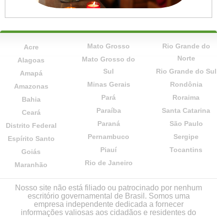
Mato Grosso
Rio Grande do
Acre
Norte
Mato Grosso do
Alagoas
Sul
Rio Grande do Sul
Amapá
Minas Gerais
Rondônia
Amazonas
Pará
Roraima
Bahia
Paraíba
Santa Catarina
Ceará
Paraná
São Paulo
Distrito Federal
Pernambuco
Sergipe
Espírito Santo
Piauí
Tocantins
Goiás
Rio de Janeiro
Maranhão
Nosso site não está filiado ou patrocinado por nenhum
escritório governamental de Brasil. Somos uma
empresa independente dedicada a fornecer
informações valiosas aos cidadãos e residentes do