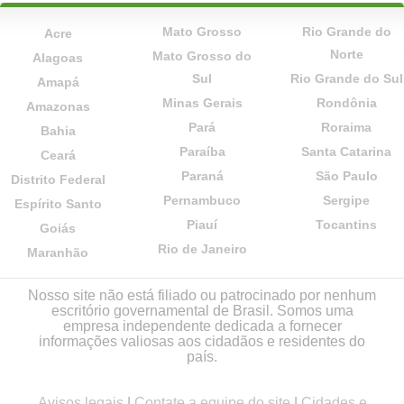
Mato Grosso
Rio Grande do
Acre
Norte
Mato Grosso do
Alagoas
Sul
Rio Grande do Sul
Amapá
Minas Gerais
Rondônia
Amazonas
Pará
Roraima
Bahia
Paraíba
Santa Catarina
Ceará
Paraná
São Paulo
Distrito Federal
Pernambuco
Sergipe
Espírito Santo
Piauí
Tocantins
Goiás
Rio de Janeiro
Maranhão
Nosso site não está filiado ou patrocinado por nenhum
escritório governamental de Brasil. Somos uma
empresa independente dedicada a fornecer
informações valiosas aos cidadãos e residentes do
país.
Avisos legais
|
Contate a equipe do site
|
Cidades e