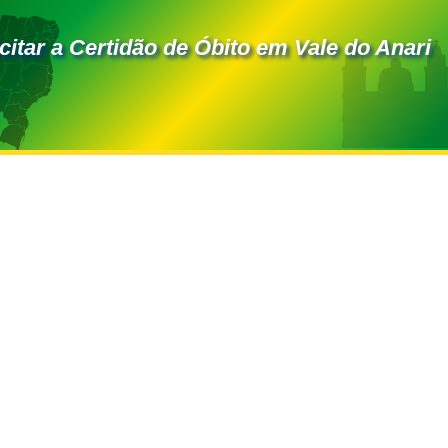
itar a Certidão de Óbito em Vale do Anari