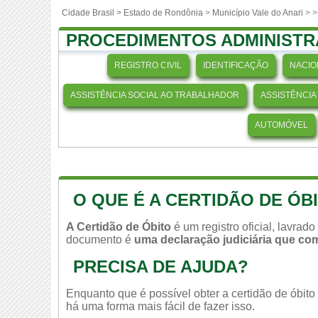
Cidade Brasil >
Estado de Rondônia
>
Município Vale do Anari
>
>
PROCEDIMENTOS ADMINISTR
REGISTRO CIVIL
IDENTIFICAÇÃO
NACIO
ASSISTÊNCIA SOCIAL AO TRABALHADOR
ASSISTÊNCIA
AUTOMÓVEL
O QUE É A CERTIDÃO DE ÓB
A Certidão de Óbito
é um registro oficial, lavrad
documento é
uma declaração judiciária que c
PRECISA DE AJUDA?
Enquanto que é possível obter a certidão de óbit
há uma forma mais fácil de fazer isso.