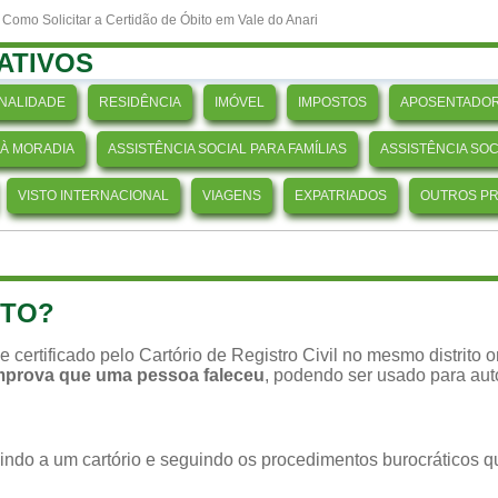
 Como Solicitar a Certidão de Óbito em Vale do Anari
ATIVOS
NALIDADE
RESIDÊNCIA
IMÓVEL
IMPOSTOS
APOSENTADOR
 À MORADIA
ASSISTÊNCIA SOCIAL PARA FAMÍLIAS
ASSISTÊNCIA SO
VISTO INTERNACIONAL
VIAGENS
EXPATRIADOS
OUTROS P
ITO?
o e certificado pelo Cartório de Registro Civil no mesmo distrito
omprova que uma pessoa faleceu
, podendo ser usado para aut
o indo a um cartório e seguindo os procedimentos burocráticos 