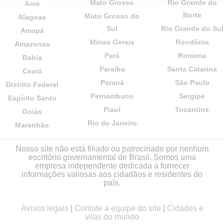
Mato Grosso
Rio Grande do
Acre
Norte
Mato Grosso do
Alagoas
Sul
Rio Grande do Sul
Amapá
Minas Gerais
Rondônia
Amazonas
Pará
Roraima
Bahia
Paraíba
Santa Catarina
Ceará
Paraná
São Paulo
Distrito Federal
Pernambuco
Sergipe
Espírito Santo
Piauí
Tocantins
Goiás
Rio de Janeiro
Maranhão
Nosso site não está filiado ou patrocinado por nenhum
escritório governamental de Brasil. Somos uma
empresa independente dedicada a fornecer
informações valiosas aos cidadãos e residentes do
país.
Avisos legais
|
Contate a equipe do site
|
Cidades e
vilas do mundo